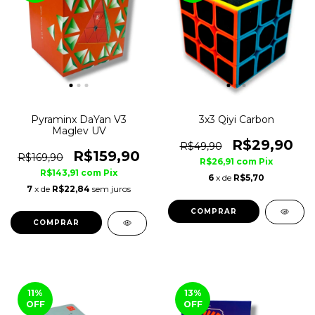
Pyraminx DaYan V3
3x3 Qiyi Carbon
Maglev UV
R$29,90
R$49,90
R$159,90
R$169,90
R$26,91
com
Pix
R$143,91
com
Pix
6
x de
R$5,70
7
x de
R$22,84
sem juros
11
%
13
%
OFF
OFF