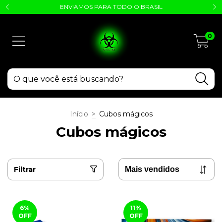
ENVIAMOS PARA TODO O BRASIL
0
Início
>
Cubos mágicos
Cubos mágicos
Filtrar
6
%
11
%
OFF
OFF