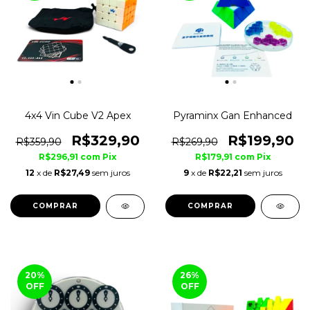
4x4 Vin Cube V2 Apex
Pyraminx Gan Enhanced
R$329,90
R$199,90
R$359,90
R$269,90
R$296,91
com
Pix
R$179,91
com
Pix
12
x de
R$27,49
sem juros
9
x de
R$22,21
sem juros
COMPRAR
COMPRAR
20
%
26
%
OFF
OFF