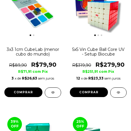
3x3 1cm CubeLab (menor
5x5 Vin Cube Ball Core UV
cubo do mundo)
- Setup Biocube
R$79,90
R$279,90
R$89,90
R$319,90
R$71,91
com
Pix
R$251,91
com
Pix
3
x de
R$26,63
sem juros
12
x de
R$23,33
sem juros
COMPRAR
39
%
25
%
OFF
OFF