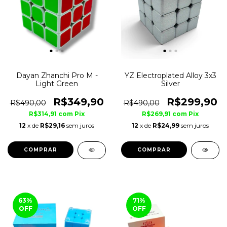
Dayan Zhanchi Pro M -
YZ Electroplated Alloy 3x3
Light Green
Silver
R$349,90
R$299,90
R$490,00
R$490,00
R$314,91
com
Pix
R$269,91
com
Pix
12
x de
R$29,16
sem juros
12
x de
R$24,99
sem juros
63
%
71
%
OFF
OFF