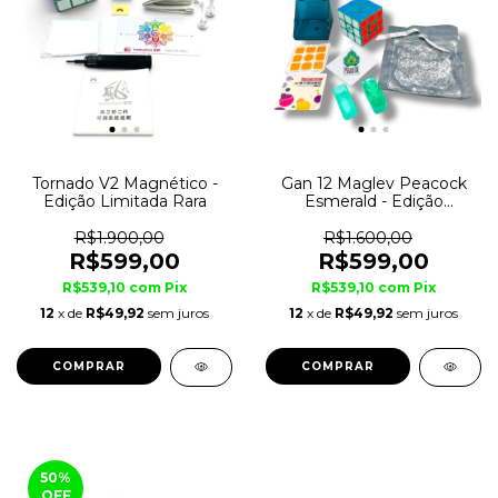
Tornado V2 Magnético -
Gan 12 Maglev Peacock
Edição Limitada Rara
Esmerald - Edição
Limitada
R$1.900,00
R$1.600,00
R$599,00
R$599,00
R$539,10
com
Pix
R$539,10
com
Pix
12
x de
R$49,92
sem juros
12
x de
R$49,92
sem juros
50
%
OFF