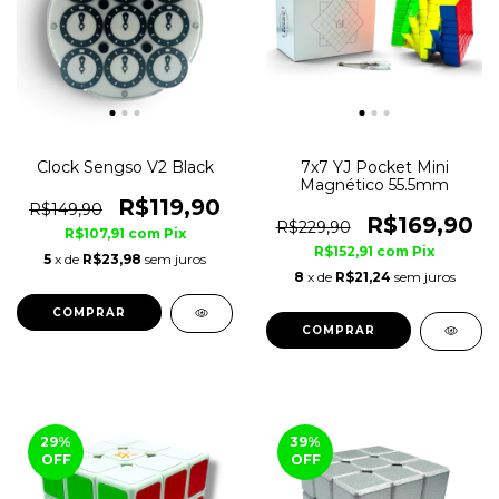
Clock Sengso V2 Black
7x7 YJ Pocket Mini
Magnético 55.5mm
R$119,90
R$149,90
R$169,90
R$229,90
R$107,91
com
Pix
R$152,91
com
Pix
5
x de
R$23,98
sem juros
8
x de
R$21,24
sem juros
COMPRAR
COMPRAR
29
%
39
%
OFF
OFF