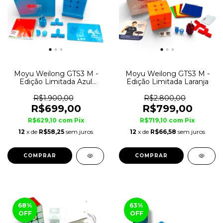
Moyu Weilong GTS3 M -
Moyu Weilong GTS3 M -
Edição Limitada Azul
Edição Limitada Laranja
Bebê
R$1.900,00
R$2.800,00
R$699,00
R$799,00
R$629,10
com
Pix
R$719,10
com
Pix
12
x de
R$58,25
sem juros
12
x de
R$66,58
sem juros
68
%
63
%
OFF
OFF