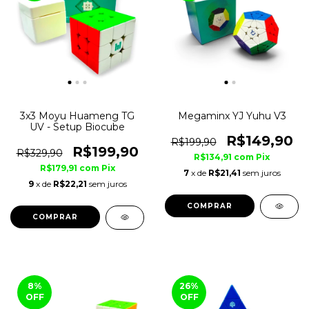
3x3 Moyu Huameng TG
Megaminx YJ Yuhu V3
UV - Setup Biocube
R$149,90
R$199,90
R$199,90
R$329,90
R$134,91
com
Pix
R$179,91
com
Pix
7
x de
R$21,41
sem juros
9
x de
R$22,21
sem juros
COMPRAR
COMPRAR
8
%
26
%
OFF
OFF