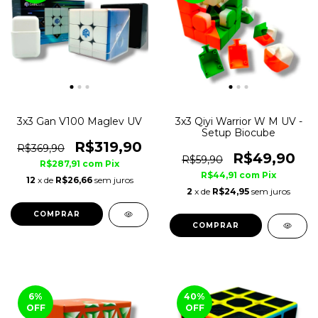
3x3 Gan V100 Maglev UV
3x3 Qiyi Warrior W M UV -
Setup Biocube
R$319,90
R$369,90
R$49,90
R$59,90
R$287,91
com
Pix
R$44,91
com
Pix
12
x de
R$26,66
sem juros
2
x de
R$24,95
sem juros
COMPRAR
COMPRAR
6
%
40
%
OFF
OFF