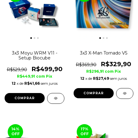
3x3 Moyu WRM V11 -
3x3 X-Man Tornado V5
Setup Biocube
R$329,90
R$369,90
R$499,90
R$529,90
R$296,91
com
Pix
R$449,91
com
Pix
12
x de
R$27,49
sem juros
12
x de
R$41,66
sem juros
COMPRAR
COMPRAR
14
%
17
%
OFF
OFF