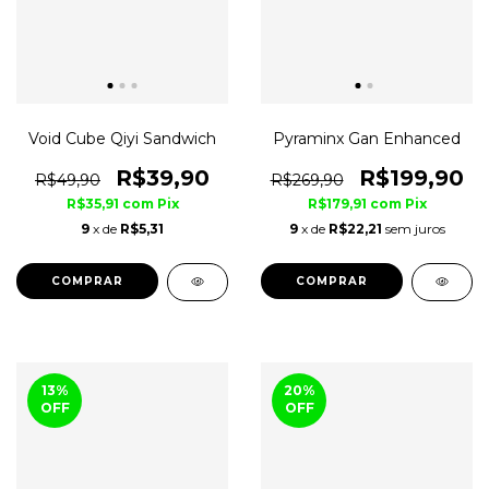
Void Cube Qiyi Sandwich
Pyraminx Gan Enhanced
R$39,90
R$199,90
R$49,90
R$269,90
R$35,91
com
Pix
R$179,91
com
Pix
9
x de
R$5,31
9
x de
R$22,21
sem juros
COMPRAR
13
%
20
%
OFF
OFF