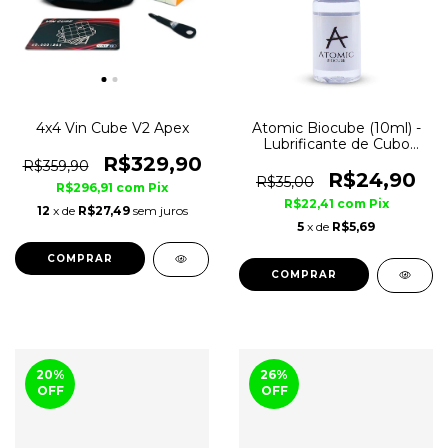
4x4 Vin Cube V2 Apex
Atomic Biocube (10ml) -
Lubrificante de Cubo
Mágico
R$329,90
R$359,90
R$24,90
R$35,00
R$296,91
com
Pix
R$22,41
com
Pix
12
x de
R$27,49
sem juros
5
x de
R$5,69
COMPRAR
20
%
26
%
OFF
OFF