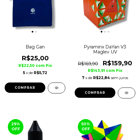
Bag Gan
Pyraminx DaYan V3
Maglev UV
R$25,00
R$159,90
R$169,90
R$22,50
com
Pix
R$143,91
com
Pix
5
x de
R$5,72
7
x de
R$22,84
sem juros
COMPRAR
29
%
50
%
OFF
OFF