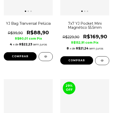
YJ Bag Tranversal Pelúcia
7x7 YJ Pocket Mini
Magnético 55.5mm
R$88,90
R$99,90
R$169,90
R$229,90
R$80,01
com
Pix
R$152,91
com
Pix
4
x de
R$22,23
sem juros
8
x de
R$21,24
sem juros
COMPRAR
29
%
OFF